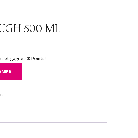
UGH 500 ML
nt et gagnez
8
Points!
ANIER
on