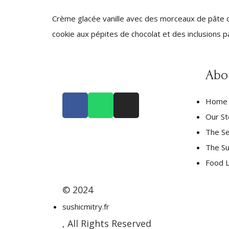
Crème glacée vanille avec des morceaux de pâte 
cookie aux pépites de chocolat et des inclusions 
Abo
Home
Our St
The Se
The Su
Food L
© 2024
sushicmitry.fr
, All Rights Reserved