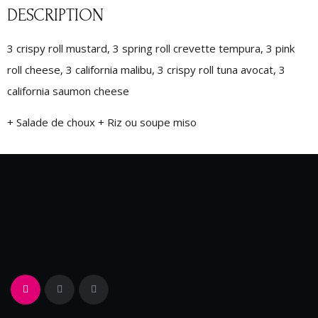
DESCRIPTION
3 crispy roll mustard, 3 spring roll crevette tempura, 3 pink
roll cheese, 3 california malibu, 3 crispy roll tuna avocat, 3
california saumon cheese
+ Salade de choux + Riz ou soupe miso