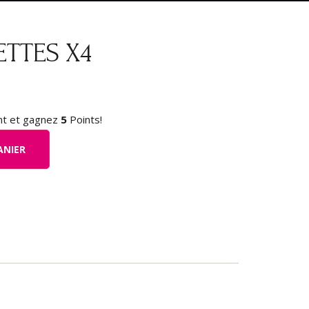
TTES X4
nt et gagnez
5
Points!
ANIER