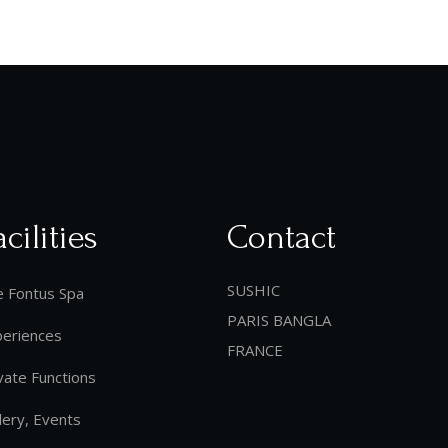
acilities
Contact
SUSHIC
e Fontus Spa
PARIS BANGLA
periences
FRANCE
vate Functions
lery, Events