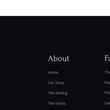
F
About
Th
Home
Ex
Our Story
Pri
The Setting
Gal
The Suites