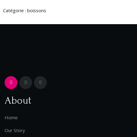
Catégorie :
boissons
About
Home
Our Story