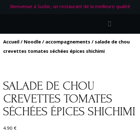
Bienvenue à Sushic, un restaurant de la meilleure qualité
Accueil
/
Noodle
/
accompagnements
/ salade de chou
crevettes tomates séchées épices shichimi
SALADE DE CHOU
CREVETTES TOMATES
SÉCHÉES ÉPICES SHICHIMI
4.90
€