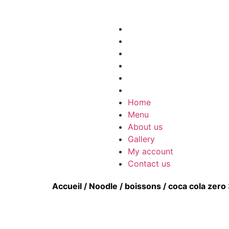
Home
Menu
About us
Gallery
My account
Contact us
Home
Menu
About us
Gallery
My account
Contact us
Accueil
/
Noodle
/
boissons
/ coca cola zero