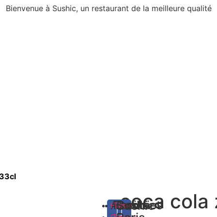
Bienvenue à Sushic, un restaurant de la meilleure qualité
 33cl
coca cola 
About
Facilities
Contact
Sushic
Home
The