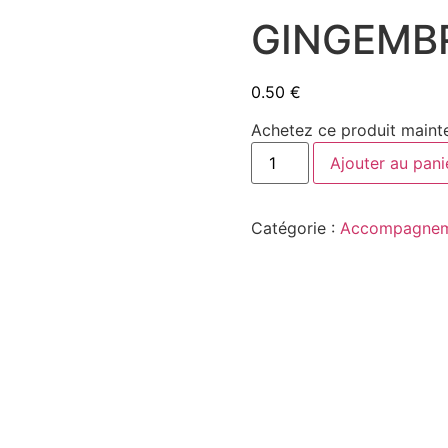
GINGEMB
0.50
€
Achetez ce produit maint
quantité
Ajouter au pani
de
GINGEMBRE
Catégorie :
Accompagnem