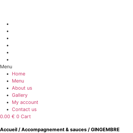
Aller
au
contenu
Home
Menu
About us
Gallery
My account
Contact us
Menu
Home
Menu
About us
Gallery
My account
Contact us
0.00
€
0
Cart
Accueil
/
Accompagnement & sauces
/ GINGEMBRE