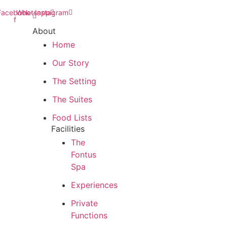
Facebook-
Whatsapp
Instagram
f
About
Home
Our Story
The Setting
The Suites
Food Lists
Facilities
The
Fontus
Spa
Experiences
Private
Functions