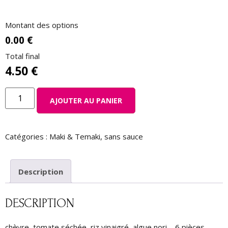
Montant des options
0.00 €
Total final
4.50
€
AJOUTER AU PANIER
Catégories :
Maki & Temaki
,
sans sauce
Description
DESCRIPTION
chèvre, tomate séchée, riz vinaigré, algue nori – 6 pièces