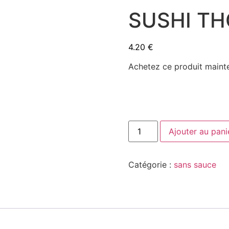
SUSHI TH
4.20
€
Achetez ce produit maint
quantité
Ajouter au pani
de
SUSHI
THON
SPICY
Catégorie :
sans sauce
2
PIÈCES