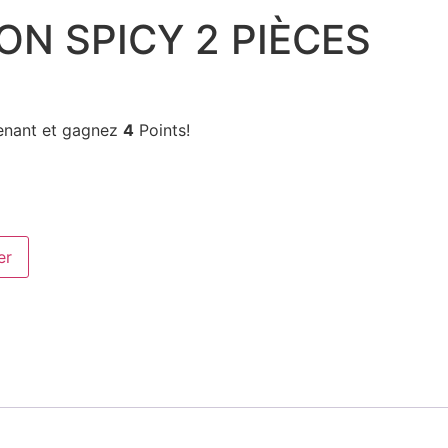
ON SPICY 2 PIÈCES
enant et gagnez
4
Points!
er