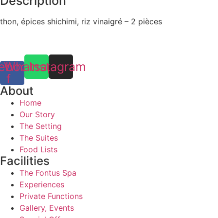
Description
thon, épices shichimi, riz vinaigré – 2 pièces
ebook-
Whatsapp
Instagram
f
About
Home
Our Story
The Setting
The Suites
Food Lists
Facilities
The Fontus Spa
Experiences
Private Functions
Gallery, Events