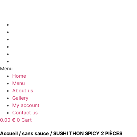
Aller
au
contenu
Home
Menu
About us
Gallery
My account
Contact us
Menu
Home
Menu
About us
Gallery
My account
Contact us
0.00
€
0
Cart
Accueil
/
sans sauce
/ SUSHI THON SPICY 2 PIÈCES